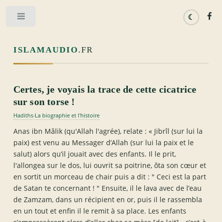
Toggle
ISLAMAUDIO
.FR
Certes, je voyais la trace de cette cicatrice
sur son torse !
Hadiths
La biographie et l'histoire
›
Anas ibn Mâlik (qu'Allah l'agrée), relate : « Jibrîl (sur lui la
paix) est venu au Messager d’Allah (sur lui la paix et le
salut) alors qu’il jouait avec des enfants. Il le prit,
l'allongea sur le dos, lui ouvrit sa poitrine, ôta son cœur et
en sortit un morceau de chair puis a dit : " Ceci est la part
de Satan te concernant ! " Ensuite, il le lava avec de l’eau
de Zamzam, dans un récipient en or, puis il le rassembla
en un tout et enfin il le remit à sa place. Les enfants