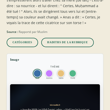
s’empressèrent alors d’aller chez sa mère [de lait] - c’est-à-
dire : sa nourrice - et lui dirent : " Certes, Muḥammad a
été tué ! " Alors, ils se dirigèrent tous vers lui et [entre-
temps] sa couleur avait changé. » Anas a dit : « Certes, je
voyais la trace de cette cicatrice sur son torse ! »
Source :
Rapporté par Muslim
CATÉGORIES
HADITHS DE LA RUBRIQUE
Image
THÈME
Nuit
Aurore
Sable
Forêt