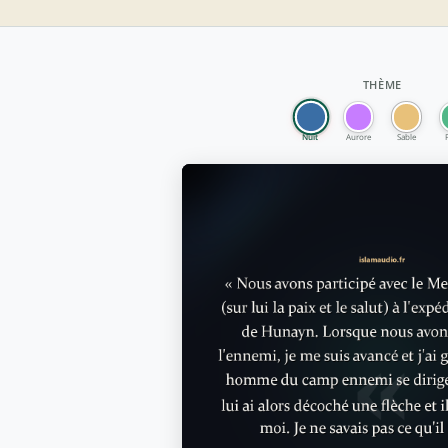
e
THÈME
Nuit
Aurore
Sable