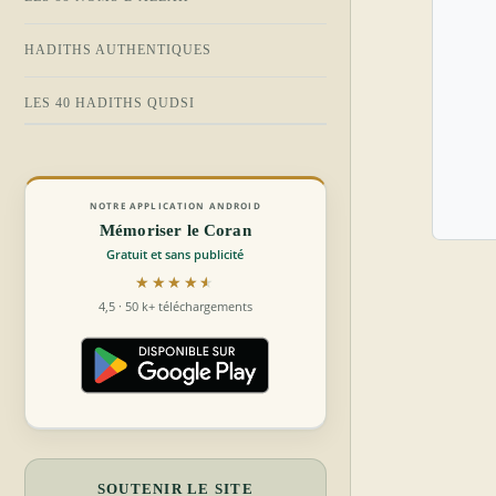
HADITHS AUTHENTIQUES
LES 40 HADITHS QUDSI
NOTRE APPLICATION ANDROID
Mémoriser le Coran
Gratuit et sans publicité
★★★★★
★★★★★
4,5 · 50 k+ téléchargements
SOUTENIR LE SITE