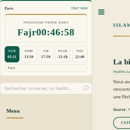
Paris
TOUT VOIR
Toggle
PROCHAINE PRIÈRE DANS
ISLA
00:46:58
Fajr
FAJR
DOHR
ASR
MAGH.
ISHA
05:11
13:56
17:59
21:18
22:40
La bi
Hadiths
La
›
Nous avo
rencontr
une flèch
Source :
R
Menu
CAT