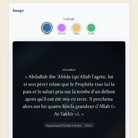
Image
THÈME
Nuit
Aurore
Sable
Forêt