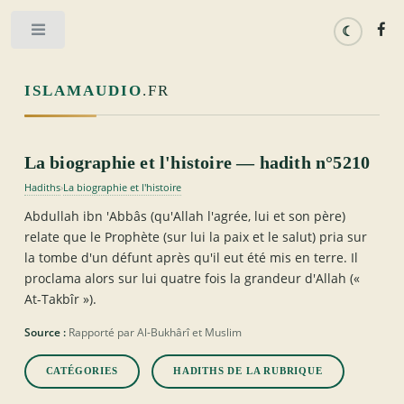
Toggle
ISLAMAUDIO
.FR
La biographie et l'histoire — hadith n°5210
Hadiths
La biographie et l'histoire
›
Abdullah ibn 'Abbâs (qu'Allah l'agrée, lui et son père)
relate que le Prophète (sur lui la paix et le salut) pria sur
la tombe d'un défunt après qu'il eut été mis en terre. Il
proclama alors sur lui quatre fois la grandeur d'Allah («
At-Takbîr »).
Source :
Rapporté par Al-Bukhârî et Muslim
CATÉGORIES
HADITHS DE LA RUBRIQUE