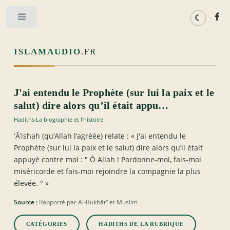
Toggle
ISLAMAUDIO
.FR
J'ai entendu le Prophète (sur lui la paix et le
salut) dire alors qu’il était appu…
Hadiths
La biographie et l'histoire
›
ʽÂ’ishah (qu’Allah l’agréée) relate : « J'ai entendu le
Prophète (sur lui la paix et le salut) dire alors qu’il était
appuyé contre moi : " Ô Allah ! Pardonne-moi, fais-moi
miséricorde et fais-moi rejoindre la compagnie la plus
élevée. " »
Source :
Rapporté par Al-Bukhârî et Muslim
CATÉGORIES
HADITHS DE LA RUBRIQUE