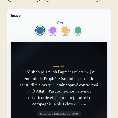
Image
THÈME
Nuit
Aurore
Sable
Forêt