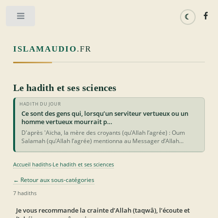
Toggle
ISLAMAUDIO
.FR
Le hadith et ses sciences
HADITH DU JOUR
Ce sont des gens qui, lorsqu’un serviteur vertueux ou un
homme vertueux mourrait p…
D'après 'Aïcha, la mère des croyants (qu’Allah l’agrée) : Oum
Salamah (qu’Allah l’agrée) mentionna au Messager d’Allah…
Accueil hadiths
Le hadith et ses sciences
›
← Retour aux sous-catégories
7 hadiths
Je vous recommande la crainte d’Allah (taqwâ), l’écoute et