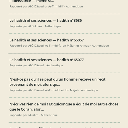
l’obéissance — même si…
Rapporté par Abû Dâwud et At-Tirmidhî · Authentique
Le hadith et ses sciences — hadith n°3686
Rapporté par Al Bukhârî · Authentique
Le hadith et ses sciences — hadith n°65057
Rapporté par Abû Dâwud, At-Tirmidhî, Ibn Mâjah et Ahmad · Authentique
Le hadith et ses sciences — hadith n°65077
Rapporté par Abû Dâwud · Authentique
N'est-ce pas qu'il se peut qu'un homme reçoive un récit
provenant de moi, alors qu…
Rapporté par Abû Dâwud, At-Tirmidhî et Ibn Mâjah · Authentique
N'écrivez rien de moi ! Et quiconque a écrit de moi autre chose
que le Coran, alor…
Rapporté par Muslim · Authentique