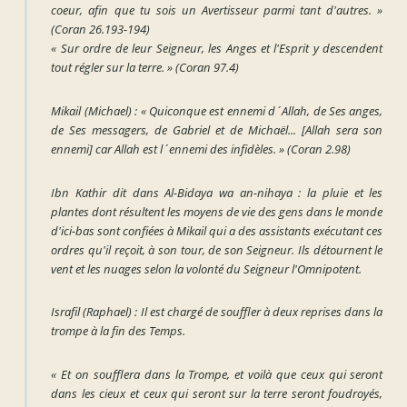
coeur, afin que tu sois un Avertisseur parmi tant d'autres. »
(Coran 26.193-194)
« Sur ordre de leur Seigneur, les Anges et l'Esprit y descendent
tout régler sur la terre. »
(Coran 97.4)
Mikail (Michael) :
«
Quiconque est ennemi d´Allah, de Ses anges,
de Ses messagers, de Gabriel et de Michaël... [Allah sera son
ennemi] car Allah est l´ennemi des infidèles.
»
(Coran 2.98)
Ibn Kathir dit dans Al-Bidaya wa an-nihaya : la pluie et les
plantes dont résultent les moyens de vie des gens dans le monde
d'ici-bas sont confiées à Mikail qui a des assistants exécutant ces
ordres qu'il reçoit, à son tour, de son Seigneur. Ils détournent le
vent et les nuages selon la volonté du Seigneur l'Omnipotent.
Israfil
(Raphael)
: Il est chargé de souffler à deux reprises dans la
trompe à la fin des Temps.
«
Et on soufflera dans la Trompe, et voilà que ceux qui seront
dans les cieux et ceux qui seront sur la terre seront foudroyés,