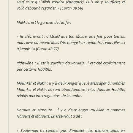
sauf ceux qu´Allah voudra [épargner]. Puis on y soufflera, et
voilà debout à regarder. »
[Coran 39.68]
Malik
: Il est le gardien de l'Enfer.
«
Ils s'écrieront : ô Mâlik! que ton Maître, une fois pour toutes,
nous livre au néant! Mais l'Archange leur répondra : vous êtes ici
à jamais !
»
[Coran 43.77]
Ridhwâne
: Il est le gardien du Paradis. Il est cité explicitement
par certains Hadiths.
Mounker et Nakir
: Il y a deux Anges que le Messager a nommés
Mounker et Nakîr. Ils sont abondamment cités dans les Hadiths
relatifs aux interrogatoires de la tombe.
Haroute et Maroute
: Il y a deux Anges qu'Allah a nommés
Haroute et Maroute. Le Très-Haut a dit :
« Souleiman ne commit pas d'impiété ; les démons seuls en