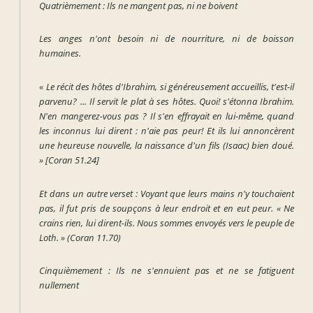
Quatrièmement : Ils ne mangent pas, ni ne boivent
Les anges n'ont besoin ni de nourriture, ni de boisson
humaines.
« Le récit des hôtes d'Ibrahim, si généreusement accueillis, t'est-il
parvenu? ... Il servit le plat à ses hôtes. Quoi! s'étonna Ibrahim.
N'en mangerez-vous pas ? Il s'en effrayait en lui-même, quand
les inconnus lui dirent : n'aie pas peur! Et ils lui annoncèrent
une heureuse nouvelle, la naissance d'un fils (Isaac) bien doué.
»
[Coran 51.24]
Et dans un autre verset :
Voyant que leurs mains n'y touchaient
pas, il fut pris de soupçons à leur endroit et en eut peur. « Ne
crains rien, lui dirent-ils. Nous sommes envoyés vers le peuple de
Loth. »
(Coran 11.70)
Cinquièmement : Ils ne s'ennuient pas et ne se fatiguent
nullement