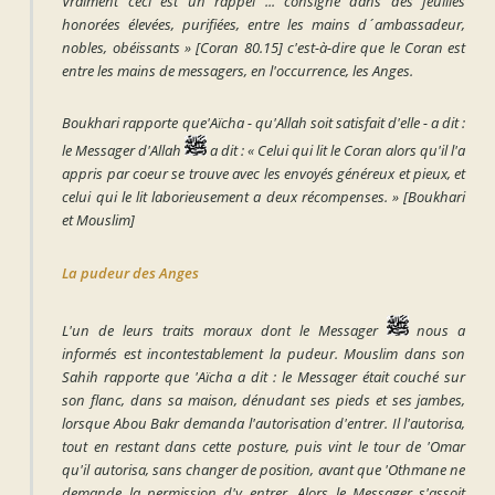
Vraiment ceci est un rappel ... consigné dans des feuilles
honorées élevées, purifiées, entre les mains d´ambassadeur,
nobles, obéissants »
[Coran 80.15] c'est-à-dire que le Coran est
entre les mains de messagers, en l'occurrence, les Anges.
Boukhari rapporte que'Aïcha - qu'Allah soit satisfait d'elle - a dit :
le Messager d'Allah
a dit :
« Celui qui lit le Coran alors qu'il l'a
appris par coeur se trouve avec les envoyés généreux et pieux, et
celui qui le lit laborieusement a deux récompenses. »
[Boukhari
et Mouslim]
La pudeur des Anges
L'un de leurs traits moraux dont le Messager
nous a
informés est incontestablement la pudeur. Mouslim dans son
Sahih rapporte que 'Aïcha a dit : le Messager était couché sur
son flanc, dans sa maison, dénudant ses pieds et ses jambes,
lorsque Abou Bakr demanda l'autorisation d'entrer. Il l'autorisa,
tout en restant dans cette posture, puis vint le tour de 'Omar
qu'il autorisa, sans changer de position, avant que 'Othmane ne
demande la permission d'y entrer. Alors le Messager s'assoit