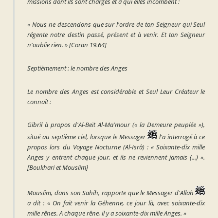
missions dont ils sont chargés et à qui elles incombent :
« Nous ne descendons que sur l'ordre de ton Seigneur qui Seul
régente notre destin passé, présent et à venir. Et ton Seigneur
n'oublie rien. »
[Coran 19.64]
Septièmement : le nombre des Anges
Le nombre des Anges est considérable et Seul Leur Créateur le
connaît :
Gibril à propos d'Al-Beït Al-Ma'mour (« la Demeure peuplée »),
situé au septième ciel, lorsque le Messager
l'a interrogé à ce
propos lors du Voyage Nocturne (Al-Isrâ) :
« Soixante-dix mille
Anges y entrent chaque jour, et ils ne reviennent jamais (...) ».
[Boukhari et Mouslim]
Mouslim, dans son Sahih, rapporte que le Messager d'Allah
a dit :
« On fait venir la Géhenne, ce jour là, avec soixante-dix
mille rênes. A chaque rêne, il y a soixante-dix mille Anges. »